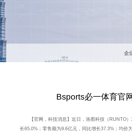
企
Bsports必一体育
【官网，科技消息】近日，洛图科技（RUNTO）发
长65.0%；零售额为9.6亿元，同比增长37.3%；均价为