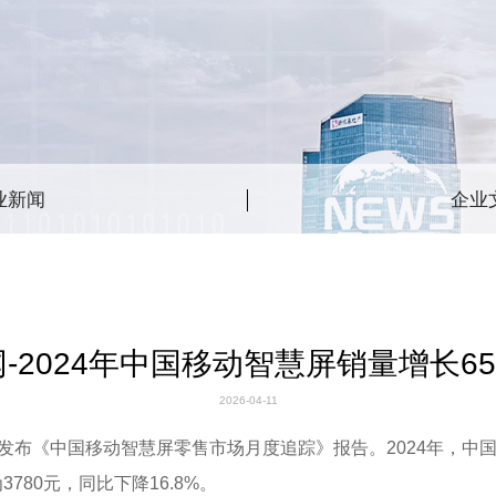
业新闻
企业
官网-2024年中国移动智慧屏销量增长
2026-04-11
布《中国移动智慧屏零售市场月度追踪》报告。2024年，中国移
3780元，同比下降16.8%。