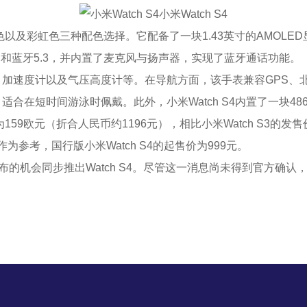
小米Watch S4
以及彩虹色三种配色选择。它配备了一块1.43英寸的AMOLED
i-Fi和蓝牙5.3，并内置了麦克风与扬声器，实现了蓝牙通话功能。
度计以及气压高度计等。在导航方面，该手表兼容GPS、北斗
等级，适合在短时间游泳时佩戴。此外，小米Watch S4内置了一块
159欧元（折合人民币约1196元），相比小米Watch S3的
为参考，国行版小米Watch S4的起售价为999元。
发布的机会同步推出Watch S4。尽管这一消息尚未得到官方确