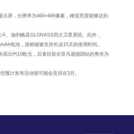
显示屏，分辨率为466×466像素，峰值亮度能够达到
、伽利略及GLONASS四大卫星系统。此外，
486mAh电池，据称能够支持长达15天的使用时间。
发售价高出约10欧元，后者目前在亚马逊德国站的售价为
认，但预计发布活动很可能会安排在3月。